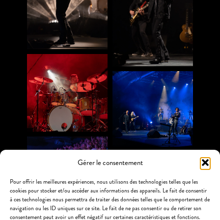
Gérer le consentement
Pour offrir les meilleures expériences, nous utilisons des technologies telles que les
cookies pour stocker et/ou accéder aux informations des appareils. Le fait de consentir
à ces technologies nous permettra de traiter des données telles que le comportement de
navigation ou les ID uniques sur ce site. Le fait de ne pas consentir ou de retirer son
consentement peut avoir un effet négatif sur certaines caractéristiques et fonctions.